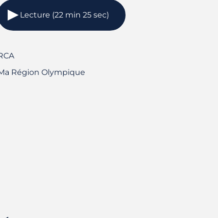
Lecture (22 min 25 sec)
RCA
Ma Région Olympique